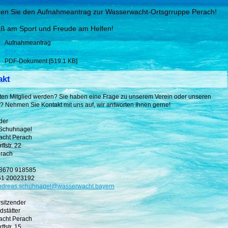
nden Sie den Aufnahmeantrag zur Wasserwacht-Ortsgrruppe Perach!
ß am Sport und Freude am Helfen!
Aufnahmeantrag
BRK_Aufnahmeantrag.pdf
PDF-Dokument [519.1 KB]
akt
ten Mitglied werden? Sie haben eine Frage zu unserem Verein oder unseren
? Nehmen Sie Kontakt mit uns auf, wir antworten Ihnen gerne!
der
Schuhnagel
cht Perach
ffstr. 22
rach
08670 918585
51 20023192
ndreas.schuhnagel@w
asserwacht.bayern
rsitzender
dstätter
cht Perach
ffstr. 15