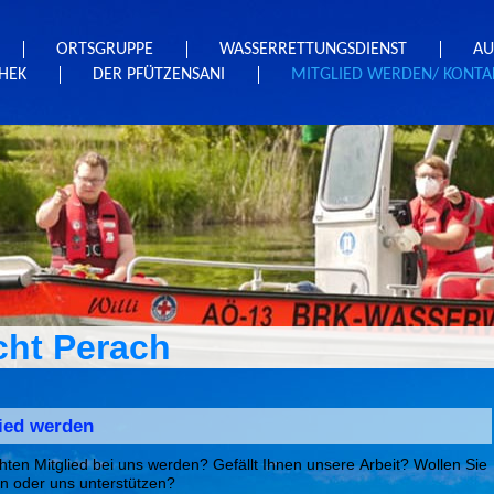
ORTSGRUPPE
WASSERRETTUNGSDIENST
AU
HEK
DER PFÜTZENSANI
MITGLIED WERDEN/ KONTA
ht Perach
lied werden
ten Mitglied bei uns werden? Gefällt Ihnen unsere Arbeit? Wollen Sie
en oder uns unterstützen?