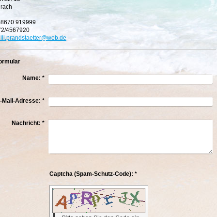
rach
 08670 919999
72/4567920
illi.prandstaetter@web.de
ormular
Name:
*
-Mail-Adresse:
*
Nachricht:
*
Captcha (Spam-Schutz-Code): *