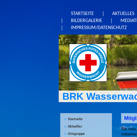
STARTSEITE
AKTUELLES
BILDERGALERIE
MEDIAT
IMPRESSUM/DATENSCHUTZ
BRK Wasserwac
Mitg
Startseite
Aktuelles
Sie möch
mitwirk
Ortsgruppe