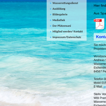
Wasserrettungsdienst
Hier fi
Ausbildung
Aus Spa
Bildergalerie
Mediathek
Der Pfützensani
Mitglied werden/ Kontakt
Kont
Impressum/Datenschutz
Sie möch
Projekten
Vorsitzen
Andreas 
Wasserwa
Eichendor
84567 Pe
Telefon 
Mobil 01
E-Mail:
a
Stellv. Vo
Willi Pran
Wasserwa
Eichendor