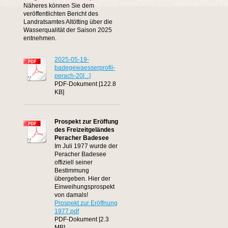
Näheres können Sie dem
veröffentlichten Bericht des
Landratsamtes Altötting über die
Wasserqualität der Saison 2025
entnehmen.
2025-05-19-
badegewaesserprofil-
perach-20[...]
PDF-Dokument [122.8
KB]
Prospekt zur Eröffung
des Freizeitgeländes
Peracher Badesee
Im Juli 1977 wurde der
Peracher Badesee
offiziell seiner
Bestimmung
übergeben. Hier der
Einweihungsprospekt
von damals!
Prospekt zur Eröffnung
1977.pdf
PDF-Dokument [2.3
MB]