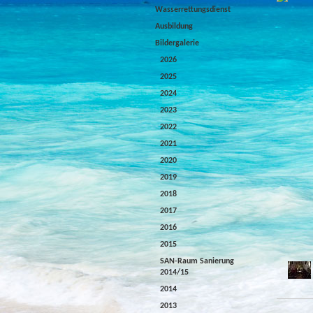
Wasserrettungsdienst
Ausbildung
Bildergalerie
2026
2025
2024
2023
2022
2021
2020
2019
2018
2017
2016
2015
SAN-Raum Sanierung
2014/15
2014
2013