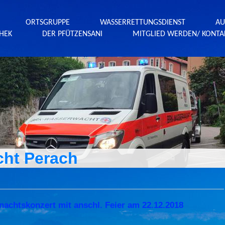
ORTSGRUPPE
WASSERRETTUNGSDIENST
AU
HEK
DER PFÜTZENSANI
MITGLIED WERDEN/ KONTA
ht Perach
achtskonzert mit anschl. Feier am 22.12.2018