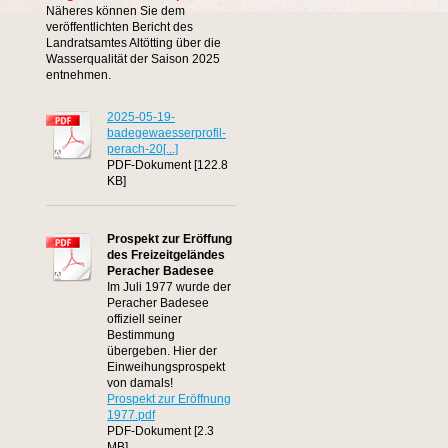
Näheres können Sie dem
veröffentlichten Bericht des
Landratsamtes Altötting über die
Wasserqualität der Saison 2025
entnehmen.
2025-05-19-
badegewaesserprofil-
perach-20[...]
PDF-Dokument [122.8
KB]
Prospekt zur Eröffung
des Freizeitgeländes
Peracher Badesee
Im Juli 1977 wurde der
Peracher Badesee
offiziell seiner
Bestimmung
übergeben. Hier der
Einweihungsprospekt
von damals!
Prospekt zur Eröffnung
1977.pdf
PDF-Dokument [2.3
MB]